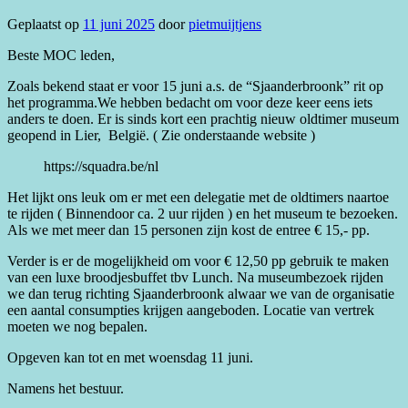
Geplaatst op
11 juni 2025
door
pietmuijtjens
Beste MOC leden,
Zoals bekend staat er voor 15 juni a.s. de “Sjaanderbroonk” rit op
het programma.We hebben bedacht om voor deze keer eens iets
anders te doen. Er is sinds kort een prachtig nieuw oldtimer museum
geopend in Lier, België. ( Zie onderstaande website )
https://squadra.be/nl
Het lijkt ons leuk om er met een delegatie met de oldtimers naartoe
te rijden ( Binnendoor ca. 2 uur rijden ) en het museum te bezoeken.
Als we met meer dan 15 personen zijn kost de entree € 15,- pp.
Verder is er de mogelijkheid om voor € 12,50 pp gebruik te maken
van een luxe broodjesbuffet tbv Lunch. Na museumbezoek rijden
we dan terug richting Sjaanderbroonk alwaar we van de organisatie
een aantal consumpties krijgen aangeboden. Locatie van vertrek
moeten we nog bepalen.
Opgeven kan tot en met woensdag 11 juni.
Namens het bestuur.