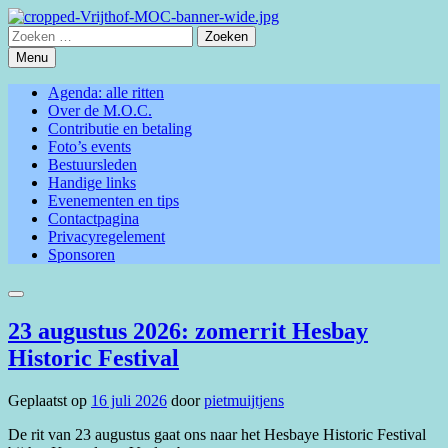
Spring
naar
Zoeken
inhoud
naar:
Menu
Agenda: alle ritten
Over de M.O.C.
Contributie en betaling
Foto’s events
Bestuursleden
Handige links
Evenementen en tips
Contactpagina
Privacyregelement
Sponsoren
Zoeken
23 augustus 2026: zomerrit Hesbay
Historic Festival
Geplaatst op
16 juli 2026
door
pietmuijtjens
De rit van 23 augustus gaat ons naar het Hesbaye Historic Festival