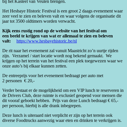
bij het Kasteel van Veulen brengen.
Het Hesbaye Historic Festival is een groot 2 daags evenement waar
zeer veel te zien en beleven valt en waar volgens de organisatie dit
jaar tot 3500 oldtimers worden verwacht.
Kijk eens rustig rond op de website van het festival om
een beeld te krijgen van wat er allemaal te zien en beleven
valt:
https://www.hesbayehistoric.be/nl
De rit naar het evenement zal vanuit Maastricht zo’n uurtje rijden
zijn. Verzamel / start locatie wordt nog bekend gemaakt. We
krijgen op het terrein van het festival een plek toegewezen waar we
onze auto’s bij elkaar kunnen zetten.
De entreeprijs voor het evenement bedraagt per auto met
2 personen € 20,-
Verder bestaat er de mogelijkheid om een VIP lunch te reserveren in
de Drivers Club, deze ruimte is exclusief geopend voor mensen die
dit vooraf geboekt hebben. Prijs van deze Lunch bedraagt € 65,-
per persoon, hierbij is alle drank inbegrepen.
Deze lunch is uiteraard niet verplicht er zijn op het terrein ook
diverse Foodtrucks aanwezig waar eten en drinken te verkrijgen is.