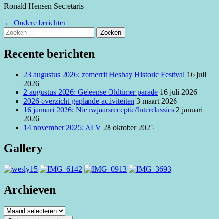
Ronald Hensen Secretaris
Berichtennavigatie
←
Oudere berichten
Zoeken
naar:
Recente berichten
23 augustus 2026: zomerrit Hesbay Historic Festival
16 juli
2026
2 augustus 2026: Geleense Oldtimer parade
16 juli 2026
2026 overzicht geplande activiteiten
3 maart 2026
16 januari 2026: Nieuwjaarsreceptie/Interclassics
2 januari
2026
14 november 2025: ALV
28 oktober 2025
Gallery
Archieven
Archieven