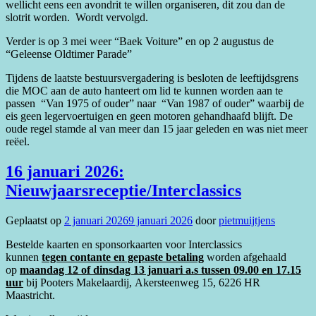
wellicht eens een avondrit te willen organiseren, dit zou dan de
slotrit worden. Wordt vervolgd.
Verder is op 3 mei weer “Baek Voiture” en op 2 augustus de
“Geleense Oldtimer Parade”
Tijdens de laatste bestuursvergadering is besloten de leeftijdsgrens
die MOC aan de auto hanteert om lid te kunnen worden aan te
passen “Van 1975 of ouder” naar “Van 1987 of ouder” waarbij de
eis geen legervoertuigen en geen motoren gehandhaafd blijft. De
oude regel stamde al van meer dan 15 jaar geleden en was niet meer
reëel.
16 januari 2026:
Nieuwjaarsreceptie/Interclassics
Geplaatst op
2 januari 2026
9 januari 2026
door
pietmuijtjens
Bestelde kaarten en sponsorkaarten voor Interclassics
kunnen
tegen contante en gepaste betaling
worden afgehaald
op
maandag 12 of dinsdag 13 januari a.s tussen 09.00 en 17.15
uur
bij Pooters Makelaardij, Akersteenweg 15, 6226 HR
Maastricht.